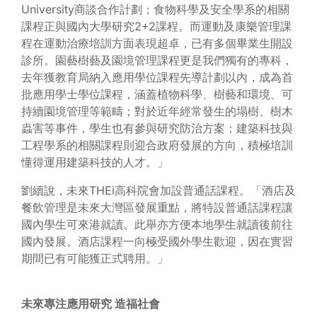
University商談合作計劃；食物科學及安全學系的相關
課程正與國內大學研究2+2課程。而運動及康樂管理課
程在運動治療培訓方面表現超卓，已有多個畢業生開設
診所。園藝樹藝及園境管理課程更是我們獨有的專科，
去年獲教育局納入應用學位課程先導計劃以內，成為首
批應用學士學位課程，涵蓋植物科學、樹藝和環境、可
持續園境管理等範疇；對於近年經常發生的塌樹、樹木
蟲害等事件，學生也有參與研究防治方案；建築科技與
工程學系的相關課程則迎合政府發展的方向，積極培訓
懂得運用建築科技的人才。」
劉續說，未來THEi高科院會加設普通話課程。「酒店及
餐飲管理是未來大灣區發展重點，將特設普通話課程讓
國內學生可來港就讀。此舉亦方便本地學生就讀後前往
國內發展。酒店課程一向極受國外學生歡迎，因在實習
期間已有可能獲正式聘用。」
未來專注應用研究
造福社會