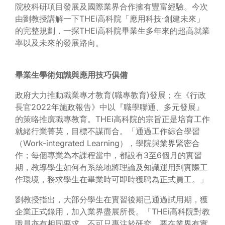
院校科研項目發展及國際業界合作擁有豐富經驗。今次
由劉教授講解一下THEi高科院「應用科技‧創建未來」
的完整規劃，一探THEi高科院畢業生多年來的超高就業
率以及未來的發展路向。
畢業生學術知識與應用技巧俱備
政府大力推動職業專才教育(職專教育)發展；在《行政
長官2022年施政報告》中以『職學聯通、多元發展』
的策略推廣職專教育。THEi高科院的宗旨正是培育工作
就緒行業菁英，目標不謀而合。「通過工作綜合學習
（Work-integrated Learning），學院與業界緊密合
作；每個專業為本課程當中，都設有3至6個月的實習
期，教導學生如何有系統地將理論及知識運用到實際工
作環境，務求學生在畢業時可即時獲聘為正式員工。」
劉教授指出，大部分學生在實習後期已通過試用期，獲
企業正式錄用，加入業界盡展所長。「THEi高科院對教
職員亦有相同要求，不可只專注於研究，要在業界有實