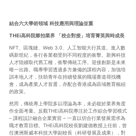
結合六大學術領域
科技應用與理論並重
THEi
高科院夥拍業界
「校企對接」培育菁英與時成長
NFT、區塊鏈、Web 3.0、人工智能大行其道。進入數
碼新世紀，各行各業都受到不同程度的衝擊。新興科技
人才陸續取代舊工種，衝擊傳統工序。迎接創新是未來
唯一出路。職專學習透過多方兼備的課程內容，加強培
訓本地人才，扶助青年在持續發展的職場賽道尋找機
會，成為產業人才首選，亦配合香港成為區域教育樞紐
的政策。
然而，傳統專上學院多以理論為本，未必能於業界角度
作全面考量。反觀THEi高科院專注於工作綜合學習模式
– 課程設計融合企業實習 – 一直以切合行業發展需求為
職才教育目標。THEi高科院校長劉建德教授上任前，曾
任澳洲斯威本科技大學副校長（科研發展及成果），對