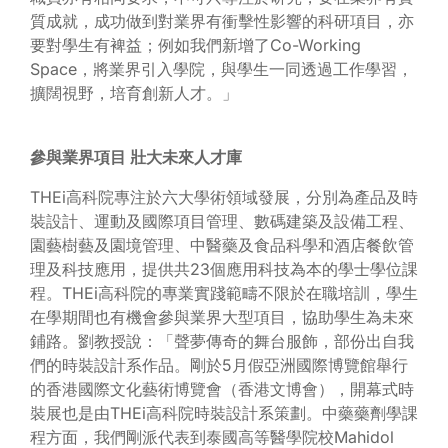
質成就，成功做到對業界有衝擊性影響的科研項目，亦
要對學生有裨益；例如我們新增了Co-Working
Space，將業界引入學院，與學生一同透過工作學習，
擴闊視野，培育創新人才。」
參與業界項目
壯大未來人才庫
THEi高科院專注於六大學術領域發展，分別為產品及時
裝設計、運動及國際項目管理、數碼建築及設備工程、
園藝樹藝及園境管理、中醫藥及食品科學和酒店餐飲管
理及科技應用，提供共23個應用科技為本的學士學位課
程。THEi高科院的專業實踐範疇不限於在職培訓，學生
在學期間也有機會參與業界大型項目，協助學生為未來
鋪路。劉教授說：「聲夢傳奇的舞台服飾，部份出自我
們的時裝設計系作品。剛於5月假亞洲國際博覽館舉行
的香港國際文化藝術博覽會（香港文博會），開幕式時
裝展也是由THEi高科院時裝設計系策劃。中藥藥劑學課
程方面，我們剛派代表到泰國高等醫學院校Mahidol