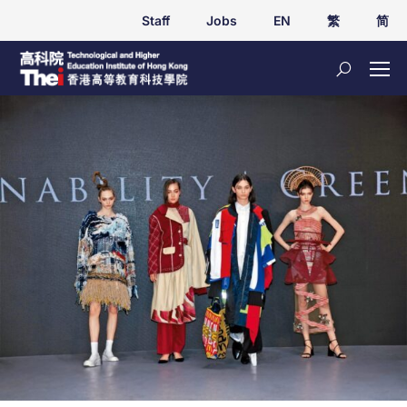
Staff
Jobs
EN
繁
简