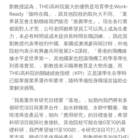
劉教授認為，THEi高科院最大的優勢是培育學生Work-
Ready「隨時在職」，跟其他院校的取向大不同。「業
界甚至會主動聯絡我們能否『推薦學生』。現在各行業
都面對人才荒，公司老闆都希望員工可以馬上成為生產
力，未必有時間或成本提供長時間在職訓練。」因此當
劉教授代表學校到中國、泰國或澳洲參與研討時，外地
院校均表示有興趣共同發展2+2課程。「香港的飛機維
修水平是世界第一。其他國家也想讓飛機工程學系學生
到香港實習。」劉教授表示職專教育是大勢所趨。而
THEi高科院的關鍵績效指標（KPI）正是讓學生在學時
已能掌握業界運作和要求，隨時準備投身職場並協助企
業解決挑戰。
「我着重所有研究目標要『落地』，短期內我們將有多
個研究項目與業界合作，如水耕種植、水耕中醫藥、咖
啡渣再造產品等，朝向『應用研究』的目標進發，希望
科研項目能與社會接軌。其他院校可能在做0至10的基
礎科研，我們希望做11至100的，令研究項目可打入商
業市場，變成日常使用的產品。」劉教授銳意加強THEi