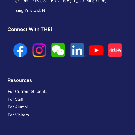
Rm C215a, 2/F, Blk C, IVE(TY), 20 Tsing Yi Rd,
Tsing Yi Island, NT
Connect With THEi
Resources
For Current Students
For Staff
For Alumni
For Visitors