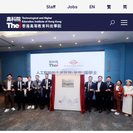
Staff
Jobs
EN
繁
简