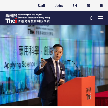
Staff
Jobs
EN
繁
简