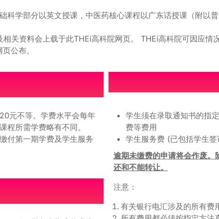
J）基础科学部分以英文授课，中医药核心课程以广东话授课（附以
内容及相关资料会上载于此THEi高科院网页。 THEi高科院可因
网页公布。
7,020元不等。学费水平会每年
学生须在录取通知书的指
课程所需学费略有不同。
费等费用
缴付第一期学费及学生服务
学生服务费 (已包括学生签
逾期未缴费的申请将会作废。
还和不能转让。
注意：
有关银行电汇涉及的所有费
所有费用都必须按指定方法直接