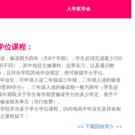
入学奖学金
⼠学位课程：
读，修读期为四年（共8个学期），学生必须完成最少120
有所不同），其中包括主修课程、业界实习，以及通识教
分，且符合学院其他毕业规定，便可获颁学士学位。
的毕业生，可申请入读二年级或三年级，二年级入读的修读
0
至99
学分），三年级入读的修读期一般为两年（
学⽣必
读年期取决于学生每学期需修读学分的多少而定。视乎个
外修读相关单元（另行收费）。
科技学院开办多个学士学位课程，供内地高中毕业生及持有相
读之课程如下：
>> 下载院校简介 <<