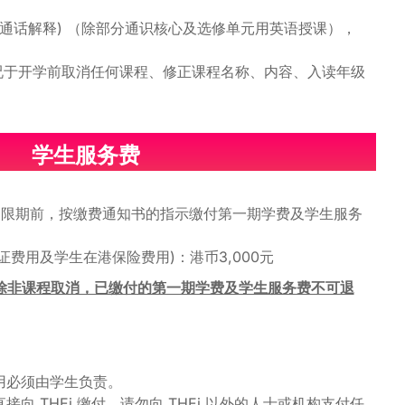
普通话解释) （除部分通识核心及选修单元用英语授课），
应情况于开学前取消任何课程、修正课程名称、内容、入读年级
学生服务费
定限期前，按缴费通知书的指示缴付第一期学费及学生服务
证费用及学生在港保险费用)：港币3,000元
除非课程取消，已缴付的第一期学费及学生服务费不可退
用必须由学生负责。
向 THEi 缴付。请勿向 THEi 以外的人士或机构支付任