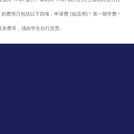
i 的费用只包括以下四项：申请费 (如适用)丶第一期学费丶
及杂费等，须由学生自行负责。