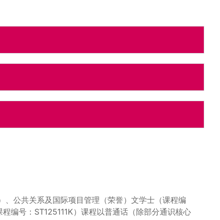
9K）、公共关系及国际项目管理（荣誉）文学士（课程编
程编号：ST125111K）课程以普通话（除部分通识核心