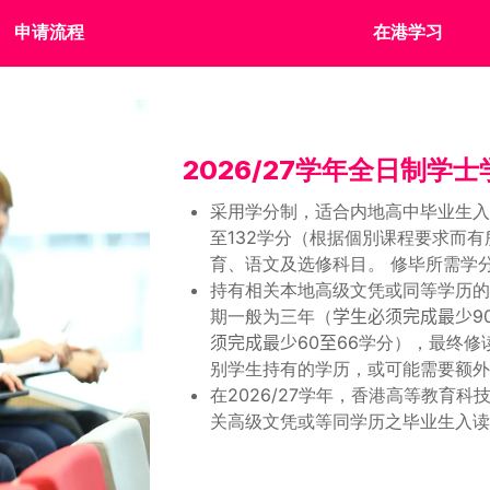
申请流程
在港学习
2026/27学年全⽇制学
采用学分制，适合内地高中毕业生入
至132学分（根据個別课程要求而
育、语文及选修科目。 修毕所需学
持有相关本地高级文凭或同等学历
期一般为三年（
学⽣必须完成最少
9
须完成最少
60
至66
学分），最终修
别学生持有的学历，或可能需要额
在2026/27学年，香港高等教育
关高级文凭或等同学历之毕业生入